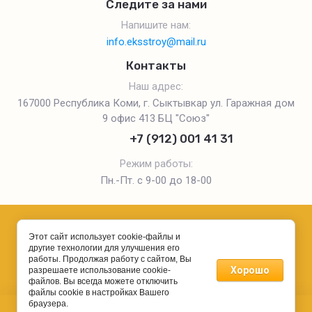
Следите за нами
Напишите нам:
info.eksstroy@mail.ru
Контакты
Наш адрес:
167000 Республика Коми, г. Сыктывкар ул. Гаражная дом
9 офис 413 БЦ "Союз"
+7 (912) 001 41 31
Режим работы:
Пн.-Пт. с 9-00 до 18-00
Этот сайт использует cookie-файлы и
другие технологии для улучшения его
работы. Продолжая работу с сайтом, Вы
Хорошо
разрешаете использование cookie-
создать интернет магазин
— megagroup.ru, сайты с CMS
файлов. Вы всегда можете отключить
файлы cookie в настройках Вашего
браузера.