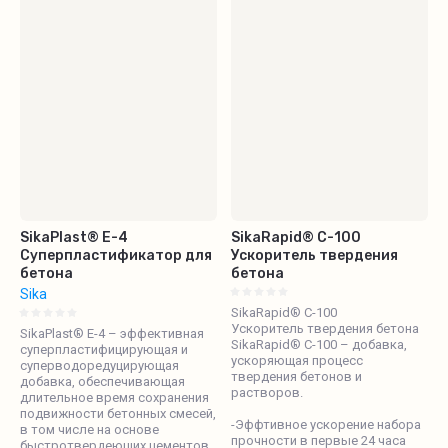
Название - Я-А
Название - А-Я
SikaPlast® E-4
SikaRapid® C-100
Суперпластификатор для
Ускоритель твердения
бетона
бетона
Sika
SikaRapid® C-100
Ускоритель твердения бетона
SikaPlast® E-4 – эффективная
SikaRapid® C-100 – добавка,
суперпластифицирующая и
ускоряющая процесс
суперводоредуцирующая
твердения бетонов и
добавка, обеспечивающая
растворов.
длительное время сохранения
подвижности бетонных смесей,
-Эффтивное ускорение набора
в том числе на основе
прочности в первые 24 часа
быстротвердеющих цементов