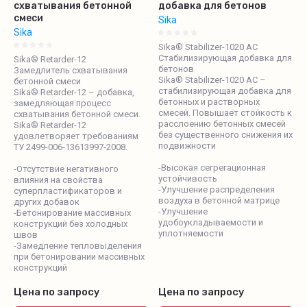
схватывания бетонной
добавка для бетонов
смеси
Sika
Sika
Sika® Stabilizer-1020 AC
Стабилизирующая добавка для
Sika® Retarder-12
бетонов
Замедлитель схватывания
Sika® Stabilizer-1020 AC –
бетонной смеси
стабилизирующая добавка для
Sika® Retarder-12 – добавка,
бетонных и растворных
замедляющая процесс
смесей. Повышает стойкость к
схватывания бетонной смеси.
расслоению бетонных смесей
Sika® Retarder-12
без существенного снижения их
удовлетворяет требованиям
подвижности
ТУ 2499-006-13613997-2008.
-Высокая сегрегационная
-Отсутствие негативного
устойчивость
влияния на свойства
-Улучшение распределения
суперпластификаторов и
воздуха в бетонной матрице
других добавок
-Улучшение
-Бетонирование массивных
удобоукладываемости и
конструкций без холодных
уплотняемости
швов
-Замедление тепловыделения
при бетонировании массивных
конструкций
Цена по запросу
Цена по запросу