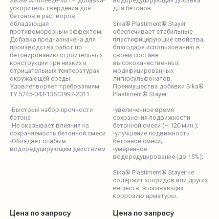
Sika® Antifreeze-301 – добавка-
водоредуцирующая добавка
ускоритель твердения для
для бетонов.
бетонов и растворов,
обладающая
Sika® Plastiment® Stayer
противоморозным эффектом.
обеспечивает стабильные
Добавка предназначена для
пластифицирующие свойства,
производства работ по
благодаря использованию в
бетонированию строительных
своем составе
конструкций при низких и
высококачественных
отрицательных температурах
модифицированных
окружающей среды.
лигносульфонатов.
Удовлетворяет требованиям
Преимущества добавки Sika®
ТУ 5745-043-13613997-2011.
Plastiment® Stayer:
-Быстрый набор прочности
-увеличенное время
бетона
сохранения подвижности
-Не оказывает влияния на
бетонной смеси (~ 120 мин.);
сохраняемость бетонной смеси
-улучшение подвижность
-Обладает слабым
бетонной смеси;
водоредуцирующим действием
-умеренное
водоредуцирование (до 15%);
Sika® Plastiment® Stayer не
содержит хлоридов или других
веществ, вызывающих
коррозию арматуры.
Цена по запросу
Цена по запросу